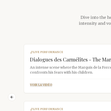
Dive into the h
intensity and vo
LIVE PERFORMANCE
Dialogues des Carmélites - The Marq
Awakening
An intense scene where the Marquis de la Forc
confronts his fears with his children.
VOIR LA VIDÉO
Previous slide
LIVE PERFORMANCE