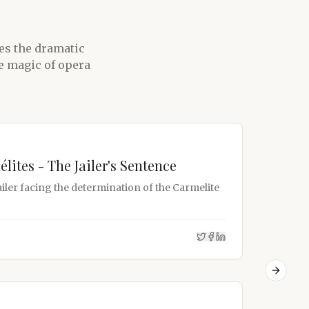
res the dramatic
he magic of opera
LIVE
ites - The Jailer's Sentence
Esca
ailer facing the determination of the Carmelite
The fa
Fernan
VOIR L
Next sl